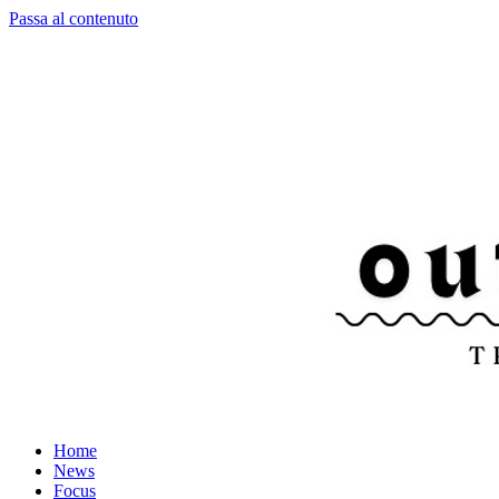
Passa al contenuto
Home
News
Focus