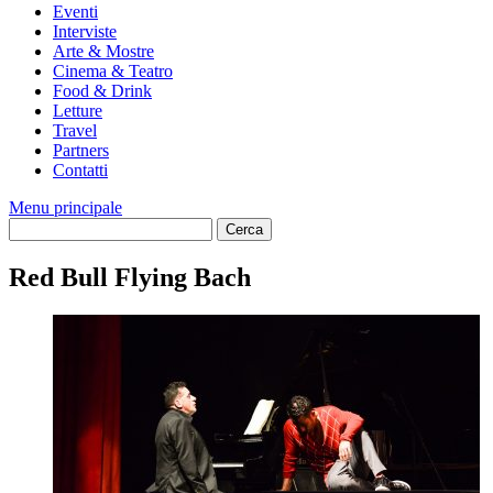
Eventi
Interviste
Arte & Mostre
Cinema & Teatro
Food & Drink
Letture
Travel
Partners
Contatti
Menu principale
Red Bull Flying Bach