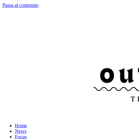
Passa al contenuto
Home
News
Focus