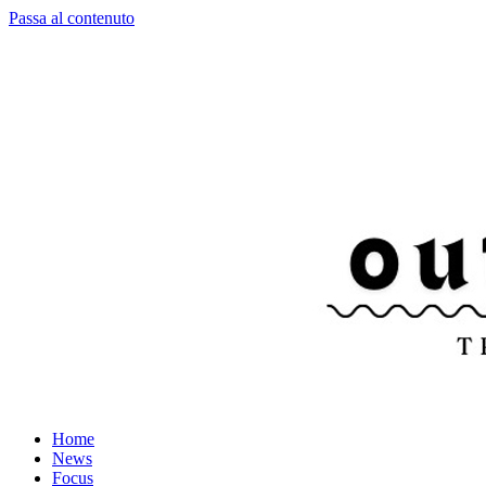
Passa al contenuto
Home
News
Focus