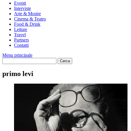
Eventi
Interviste
Arte & Mostre
Cinema & Teatro
Food & Drink
Letture
Travel
Partners
Contatti
Menu principale
primo levi