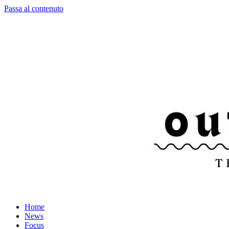
Passa al contenuto
Home
News
Focus