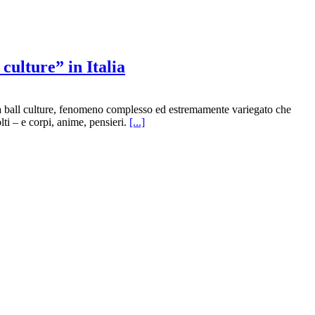
culture” in Italia
ella ball culture, fenomeno complesso ed estremamente variegato che
lti – e corpi, anime, pensieri.
[...]