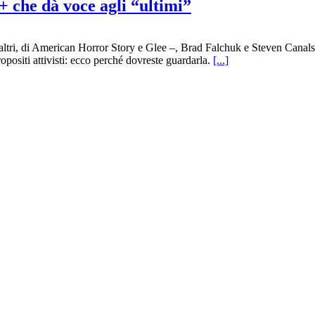
+ che dà voce agli “ultimi”
altri, di American Horror Story e Glee –, Brad Falchuk e Steven Canals; è
positi attivisti: ecco perché dovreste guardarla.
[...]