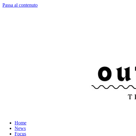
Passa al contenuto
Home
News
Focus