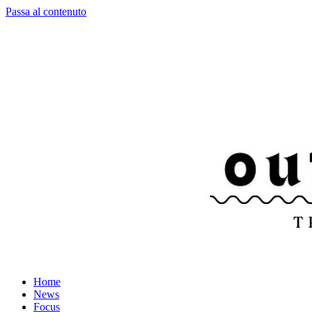
Passa al contenuto
Home
News
Focus