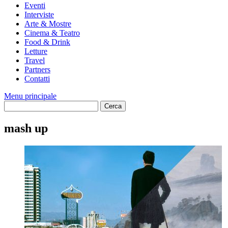
Eventi
Interviste
Arte & Mostre
Cinema & Teatro
Food & Drink
Letture
Travel
Partners
Contatti
Menu principale
mash up