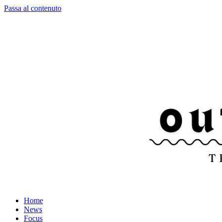
Passa al contenuto
Home
News
Focus