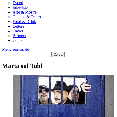
Eventi
Interviste
Arte & Mostre
Cinema & Teatro
Food & Drink
Letture
Travel
Partners
Contatti
Menu principale
Marta sui Tubi