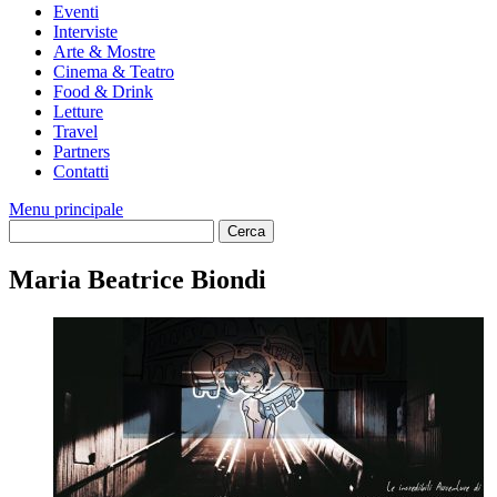
Eventi
Interviste
Arte & Mostre
Cinema & Teatro
Food & Drink
Letture
Travel
Partners
Contatti
Menu principale
Maria Beatrice Biondi