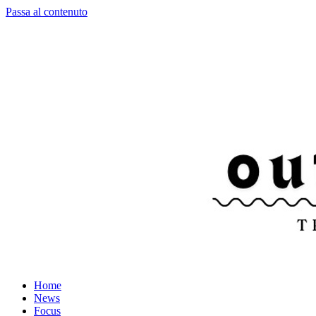
Passa al contenuto
Home
News
Focus