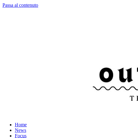
Passa al contenuto
Home
News
Focus