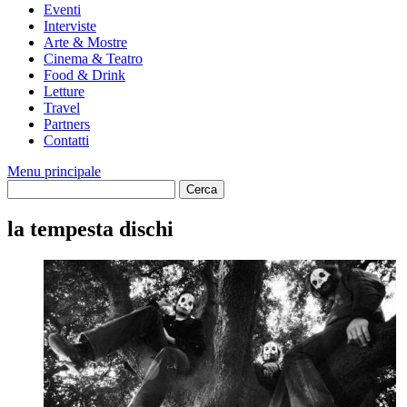
Eventi
Interviste
Arte & Mostre
Cinema & Teatro
Food & Drink
Letture
Travel
Partners
Contatti
Menu principale
la tempesta dischi