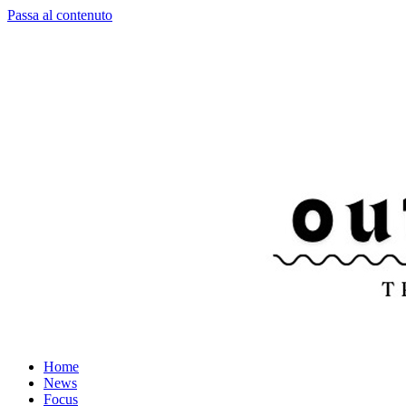
Passa al contenuto
Home
News
Focus