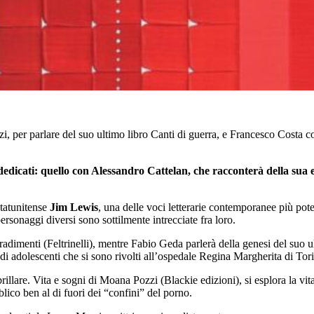
, per parlare del suo ultimo libro Canti di guerra, e Francesco Costa c
dedicati: quello con Alessandro Cattelan, che racconterà della sua 
 statunitense
Jim Lewis
, una delle voci letterarie contemporanee più pote
rsonaggi diversi sono sottilmente intrecciate fra loro.
ri tradimenti (Feltrinelli), mentre Fabio Geda parlerà della genesi del su
 di adolescenti che si sono rivolti all’ospedale Regina Margherita di Tori
rillare. Vita e sogni di Moana Pozzi (Blackie edizioni), si esplora la vit
lico ben al di fuori dei “confini” del porno.