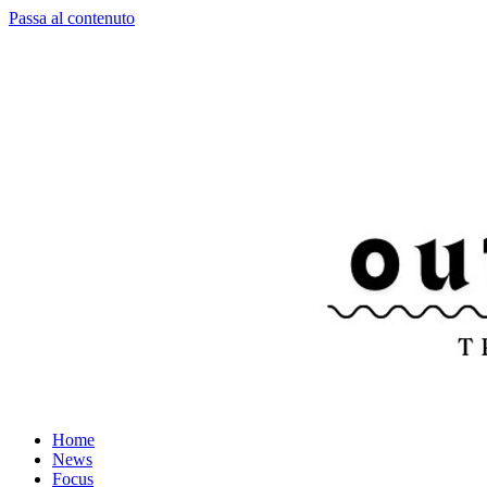
Passa al contenuto
Home
News
Focus