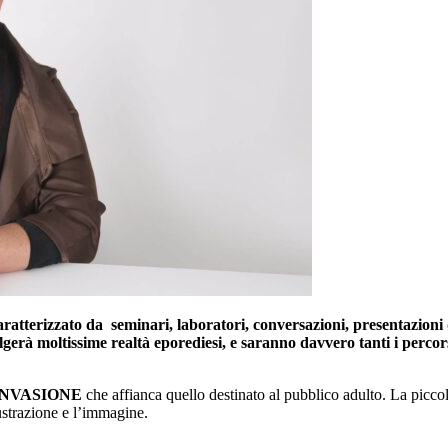
zato da seminari, laboratori, conversazioni, presentazioni di libr
gerà moltissime realtà eporediesi, e saranno davvero tanti i percorsi c
INVASIONE
che affianca quello destinato al pubblico adulto. La picco
llustrazione e l’immagine.