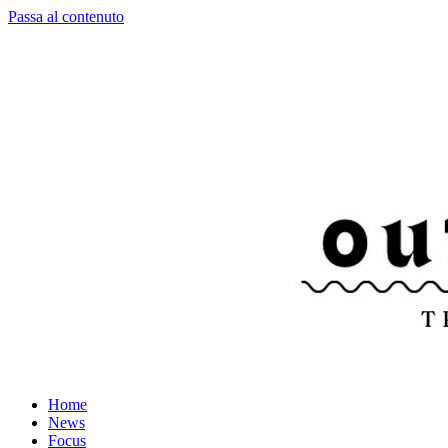
Passa al contenuto
Home
News
Focus