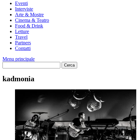
Eventi
Interviste
Arte & Mostre
Cinema & Teatro
Food & Drink
Letture
Travel
Partners
Contatti
Menu principale
kadmonia