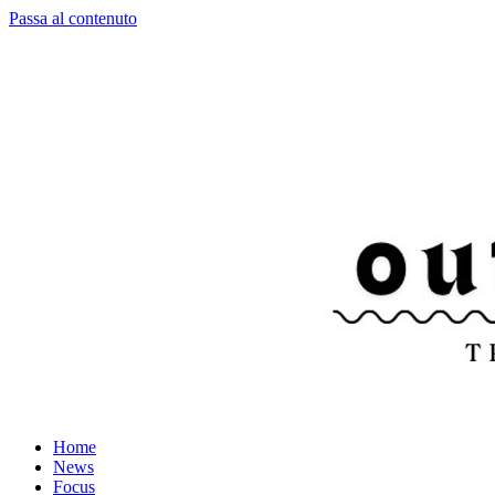
Passa al contenuto
Home
News
Focus