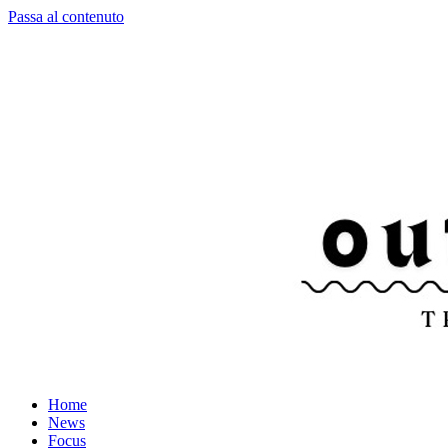
Passa al contenuto
Home
News
Focus