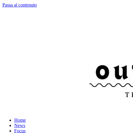
Passa al contenuto
Home
News
Focus