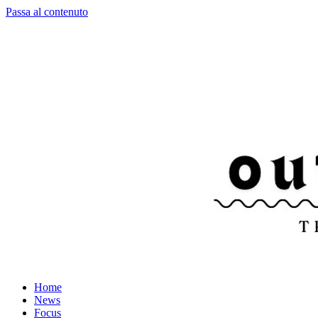
Passa al contenuto
Home
News
Focus