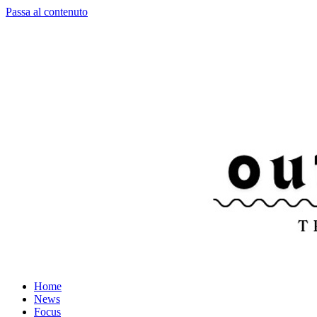
Passa al contenuto
Home
News
Focus