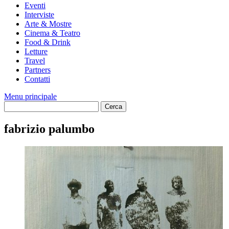
Eventi
Interviste
Arte & Mostre
Cinema & Teatro
Food & Drink
Letture
Travel
Partners
Contatti
Menu principale
fabrizio palumbo