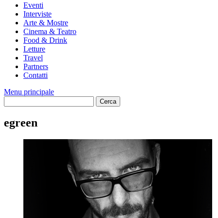
Eventi
Interviste
Arte & Mostre
Cinema & Teatro
Food & Drink
Letture
Travel
Partners
Contatti
Menu principale
egreen