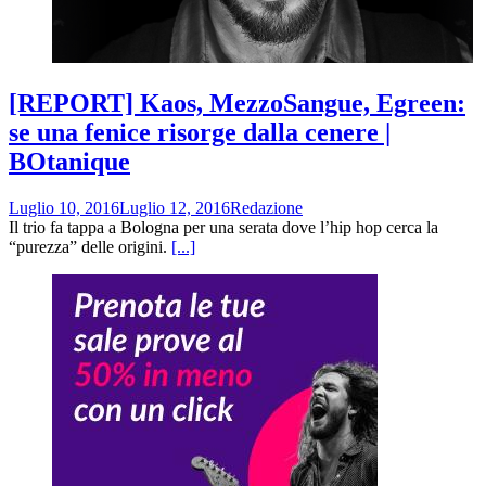
[REPORT] Kaos, MezzoSangue, Egreen:
se una fenice risorge dalla cenere |
BOtanique
Luglio 10, 2016
Luglio 12, 2016
Redazione
Il trio fa tappa a Bologna per una serata dove l’hip ­hop cerca la
“purezza” delle origini.
[...]