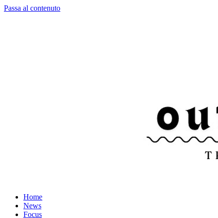
Passa al contenuto
Home
News
Focus