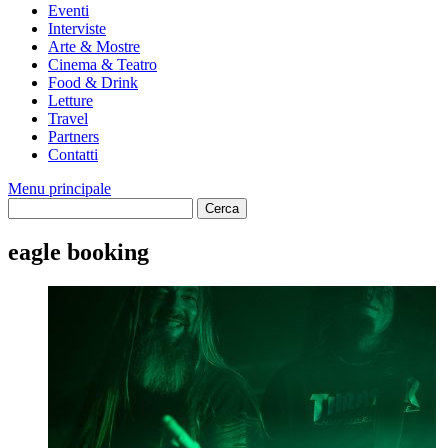
Eventi
Interviste
Arte & Mostre
Cinema & Teatro
Food & Drink
Letture
Travel
Partners
Contatti
Menu principale
eagle booking