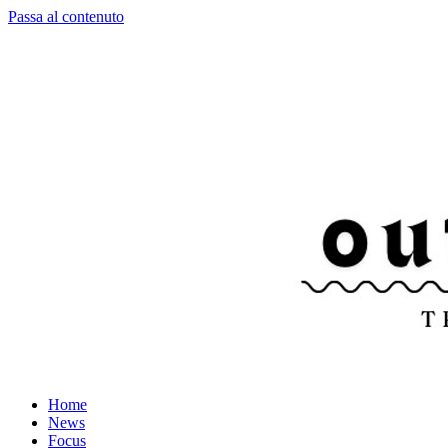
Passa al contenuto
Home
News
Focus