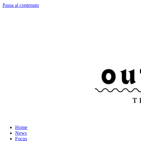
Passa al contenuto
Home
News
Focus