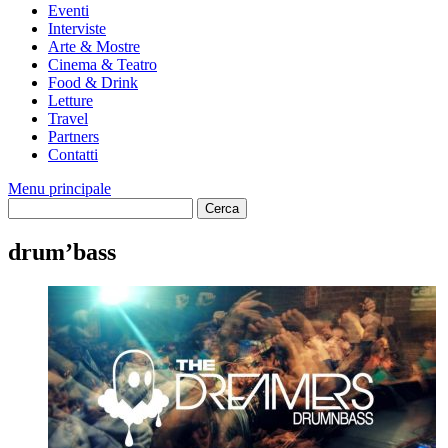
Eventi
Interviste
Arte & Mostre
Cinema & Teatro
Food & Drink
Letture
Travel
Partners
Contatti
Menu principale
drum’bass