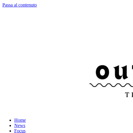
Passa al contenuto
Home
News
Focus