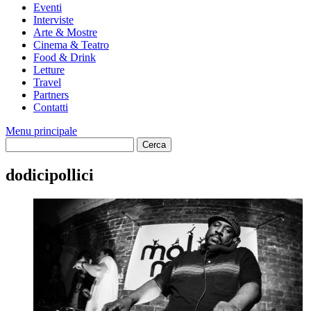
Eventi
Interviste
Arte & Mostre
Cinema & Teatro
Food & Drink
Letture
Travel
Partners
Contatti
Menu principale
dodicipollici