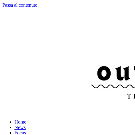
Passa al contenuto
Home
News
Focus