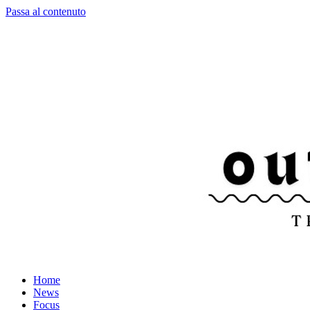
Passa al contenuto
Home
News
Focus