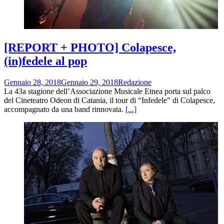
[REPORT + PHOTO] Colapesce,
(in)fedele al pop
Gennaio 28, 2018
Gennaio 29, 2018
Redazione
La 43a stagione dell’Associazione Musicale Etnea porta sul palco
del Cineteatro Odeon di Catania, il tour di “Infedele” di Colapesce,
accompagnato da una band rinnovata.
[...]