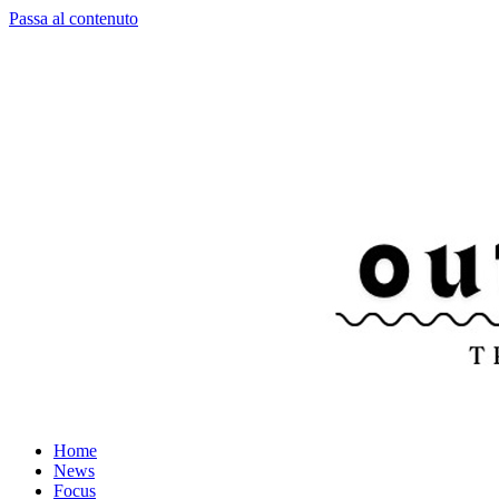
Passa al contenuto
Home
News
Focus