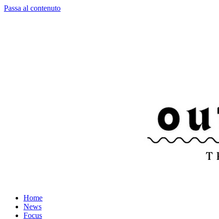
Passa al contenuto
Home
News
Focus