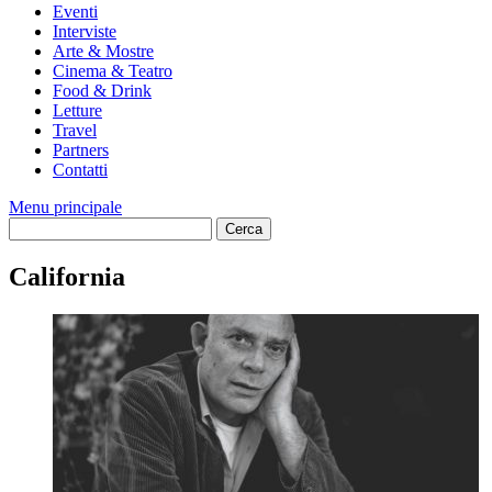
Eventi
Interviste
Arte & Mostre
Cinema & Teatro
Food & Drink
Letture
Travel
Partners
Contatti
Menu principale
California