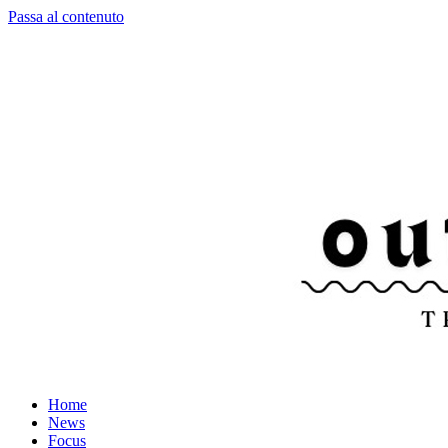
Passa al contenuto
Home
News
Focus