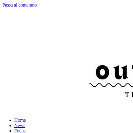
Passa al contenuto
Home
News
Focus