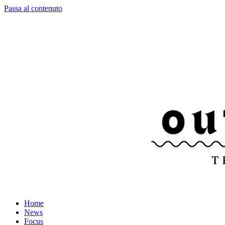
Passa al contenuto
Home
News
Focus