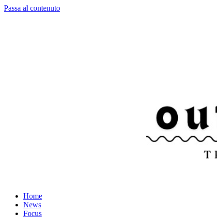
Passa al contenuto
Home
News
Focus