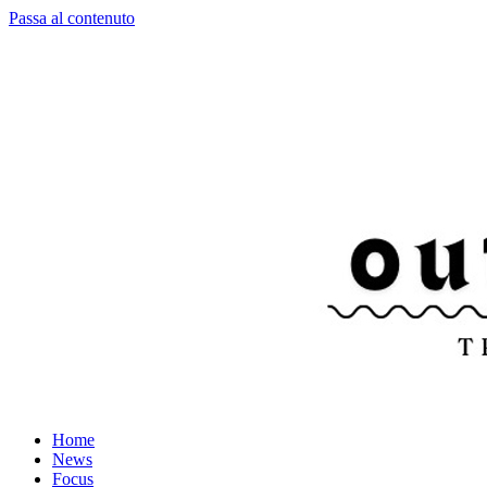
Passa al contenuto
Home
News
Focus