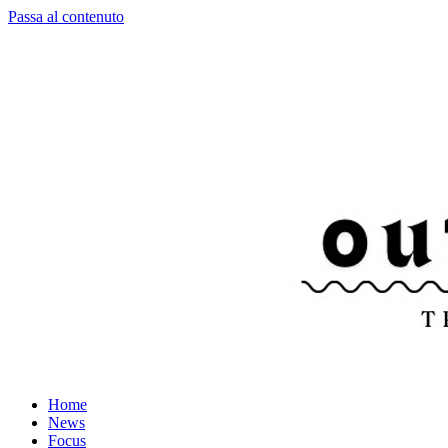
Passa al contenuto
Home
News
Focus