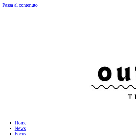
Passa al contenuto
Home
News
Focus