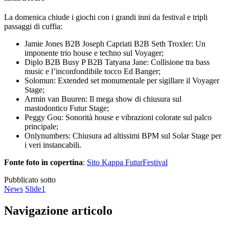
La domenica chiude i giochi con i grandi inni da festival e tripli
passaggi di cuffia:
Jamie Jones B2B Joseph Capriati B2B Seth Troxler: Un
imponente trio house e techno sul Voyager;
Diplo B2B Busy P B2B Tatyana Jane: Collisione tra bass
music e l’inconfondibile tocco Ed Banger;
Solomun: Extended set monumentale per sigillare il Voyager
Stage;
Armin van Buuren: Il mega show di chiusura sul
mastodontico Futur Stage;
Peggy Gou: Sonorità house e vibrazioni colorate sul palco
principale;
Onlynumbers: Chiusura ad altissimi BPM sul Solar Stage per
i veri instancabili.
Fonte foto in copertina
:
Sito Kappa FuturFestival
Pubblicato sotto
News
Slide1
Navigazione articolo