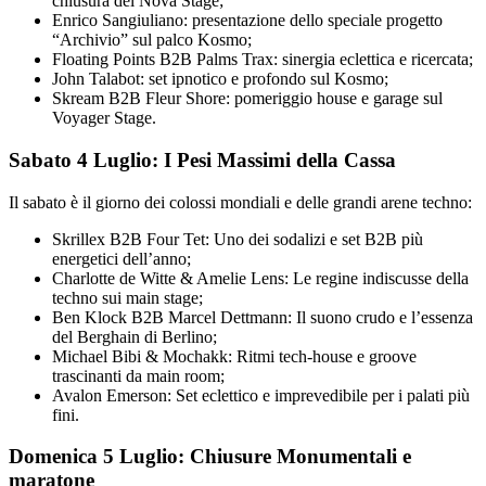
chiusura del Nova Stage;
Enrico Sangiuliano: presentazione dello speciale progetto
“Archivio” sul palco Kosmo;
Floating Points B2B Palms Trax: sinergia eclettica e ricercata;
John Talabot: set ipnotico e profondo sul Kosmo;
Skream B2B Fleur Shore: pomeriggio house e garage sul
Voyager Stage.
Sabato 4 Luglio: I Pesi Massimi della Cassa
Il sabato è il giorno dei colossi mondiali e delle grandi arene techno:
Skrillex B2B Four Tet: Uno dei sodalizi e set B2B più
energetici dell’anno;
Charlotte de Witte & Amelie Lens: Le regine indiscusse della
techno sui main stage;
Ben Klock B2B Marcel Dettmann: Il suono crudo e l’essenza
del Berghain di Berlino;
Michael Bibi & Mochakk: Ritmi tech-house e groove
trascinanti da main room;
Avalon Emerson: Set eclettico e imprevedibile per i palati più
fini.
Domenica 5 Luglio: Chiusure Monumentali e
maratone