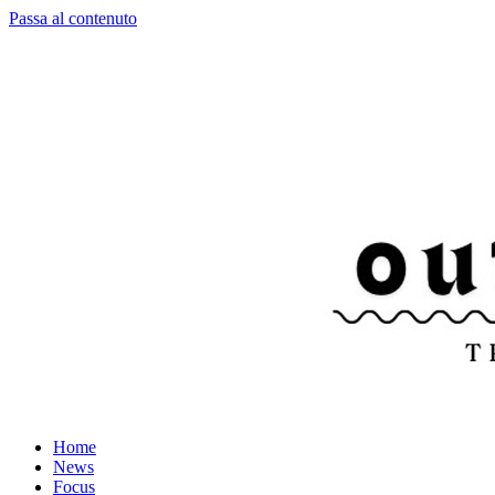
Passa al contenuto
Home
News
Focus