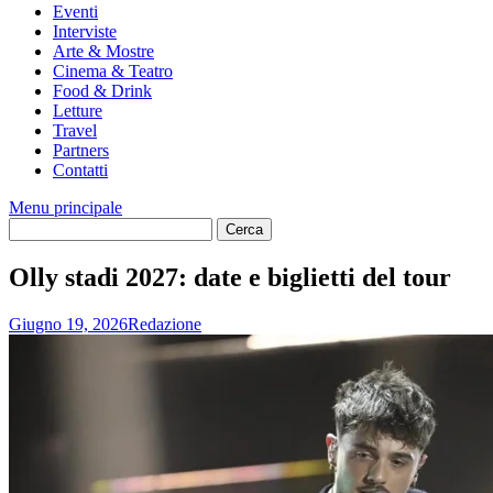
Eventi
Interviste
Arte & Mostre
Cinema & Teatro
Food & Drink
Letture
Travel
Partners
Contatti
Menu principale
Olly stadi 2027: date e biglietti del tour
Giugno 19, 2026
Redazione