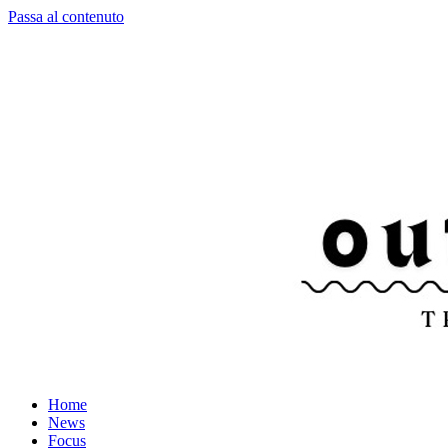
Passa al contenuto
Home
News
Focus