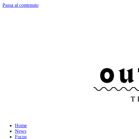
Passa al contenuto
Home
News
Focus