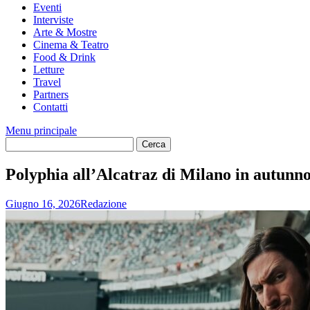
Eventi
Interviste
Arte & Mostre
Cinema & Teatro
Food & Drink
Letture
Travel
Partners
Contatti
Menu principale
Polyphia all’Alcatraz di Milano in autunno 
Giugno 16, 2026
Redazione