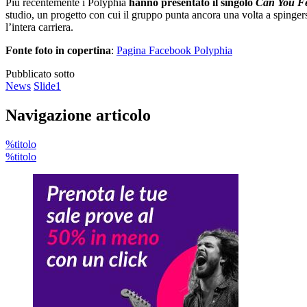
Più recentemente i Polyphia
hanno presentato il singolo
Can You Fe
studio, un progetto con cui il gruppo punta ancora una volta a spingersi o
l’intera carriera.
Fonte foto in copertina
:
Pagina Facebook Polyphia
Pubblicato sotto
News
Slide1
Navigazione articolo
%titolo
%titolo