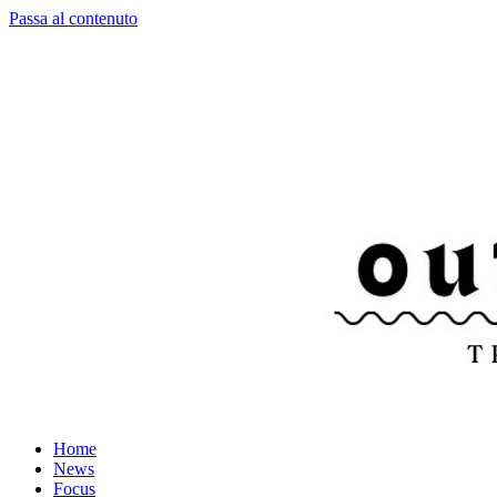
Passa al contenuto
Home
News
Focus