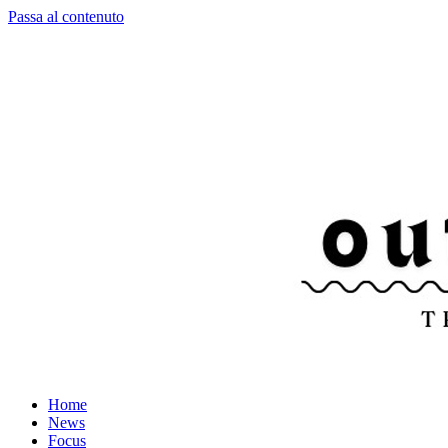
Passa al contenuto
Home
News
Focus