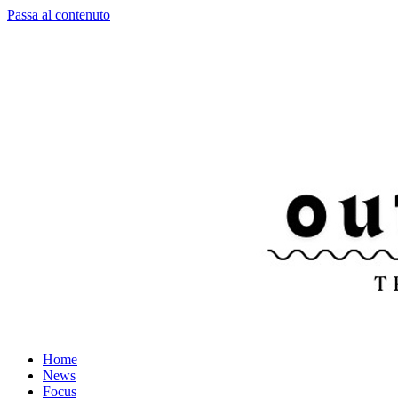
Passa al contenuto
Home
News
Focus