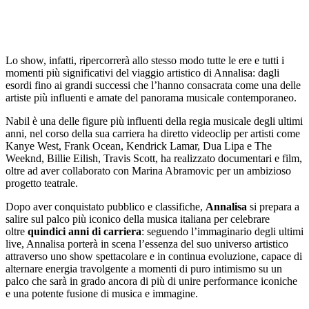
Lo show, infatti, ripercorrerà allo stesso modo tutte le ere e tutti i
momenti più significativi del viaggio artistico di Annalisa: dagli
esordi fino ai grandi successi che l’hanno consacrata come una delle
artiste più influenti e amate del panorama musicale contemporaneo.
Nabil è una delle figure più influenti della regia musicale degli ultimi
anni, nel corso della sua carriera ha diretto videoclip per artisti come
Kanye West, Frank Ocean, Kendrick Lamar, Dua Lipa e The
Weeknd, Billie Eilish, Travis Scott, ha realizzato documentari e film,
oltre ad aver collaborato con Marina Abramovic per un ambizioso
progetto teatrale.
Dopo aver conquistato pubblico e classifiche,
Annalisa
si prepara a
salire sul palco più iconico della musica italiana per celebrare
oltre
quindici anni di carriera
: seguendo l’immaginario degli ultimi
live, Annalisa porterà in scena l’essenza del suo universo artistico
attraverso uno show spettacolare e in continua evoluzione, capace di
alternare energia travolgente a momenti di puro intimismo su un
palco che sarà in grado ancora di più di unire performance iconiche
e una potente fusione di musica e immagine.