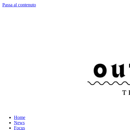
Passa al contenuto
Home
News
Focus