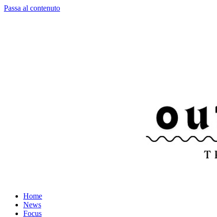
Passa al contenuto
Home
News
Focus