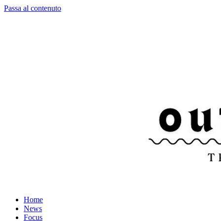
Passa al contenuto
Home
News
Focus