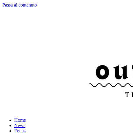
Passa al contenuto
Home
News
Focus