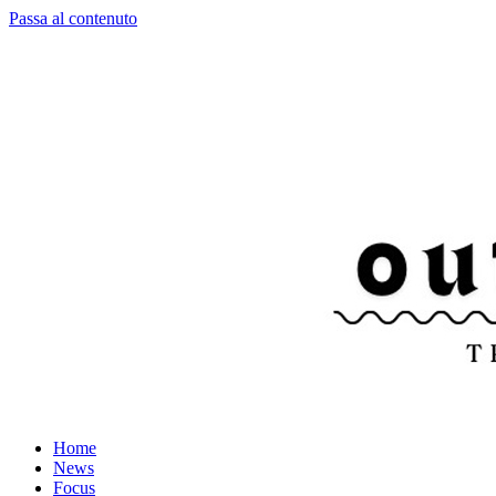
Passa al contenuto
Home
News
Focus