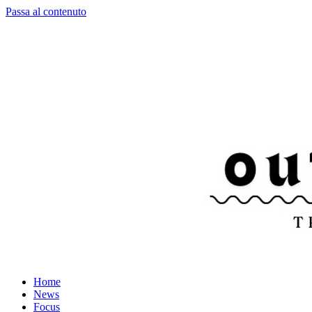
Passa al contenuto
Home
News
Focus