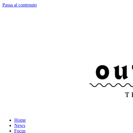
Passa al contenuto
Home
News
Focus