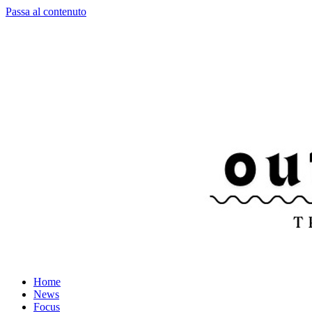
Passa al contenuto
Home
News
Focus