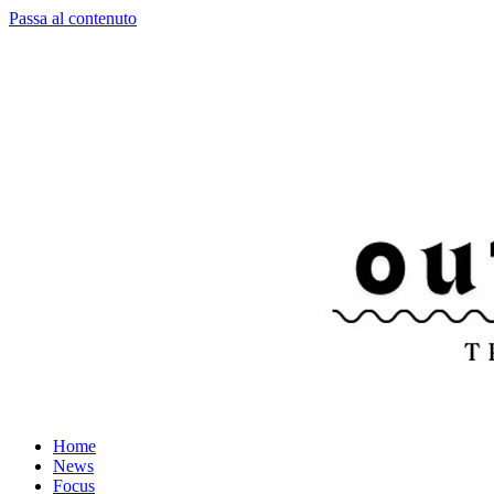
Passa al contenuto
Home
News
Focus