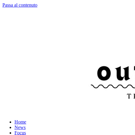
Passa al contenuto
Home
News
Focus