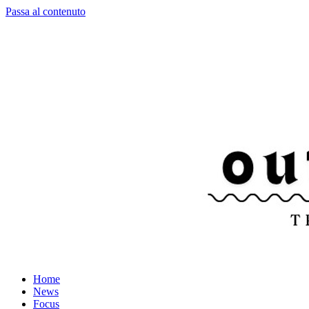
Passa al contenuto
Home
News
Focus